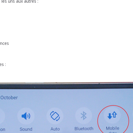
 les uns aux autres :
ences
es :