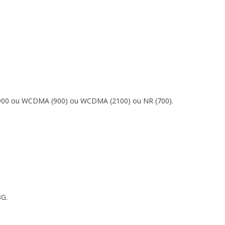
t GSM900 ou WCDMA (900) ou WCDMA (2100) ou NR (700).
3G.