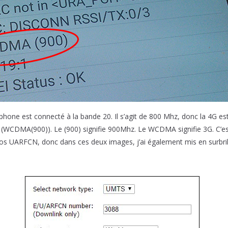
phone est connecté à la bande 20. Il s’agit de 800 Mhz, donc la 4G es
WCDMA(900)). Le (900) signifie 900Mhz. Le WCDMA signifie 3G. C’es
ros UARFCN, donc dans ces deux images, j’ai également mis en surbr