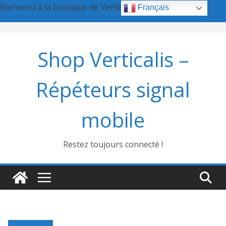
Bienvenu à la boutique de Verticalis SA
Ignorer
Français
Passer
au
Shop Verticalis –
contenu
Répéteurs signal
mobile
Restez toujours connecté !